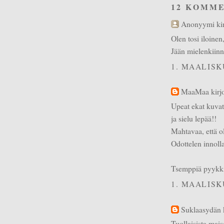
12 KOMME
Anonyymi kirjo
Olen tosi iloinen
Jään mielenkiinn
1. MAALISK
MaaMaa
kirjo
Upeat ekat kuvat
ja sielu lepää!!
Mahtavaa, että ol
Odottelen innoll
Tsemppiä pyykk
1. MAALISK
Suklaasydän
k
Tuollaisista mais