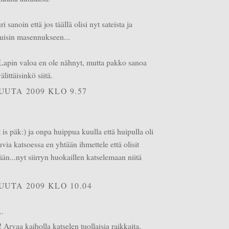
 sanoin että jos täällä olisi nyt sateista ja
uisin masennukseen...
Lapin valoa en ole nähnyt, mutta pakko sanoa
littäisinkö siitä.
UUTA 2009 KLO 9.57
is päk:) ja onpa huippua kuulla että huipulla oli
via katsoessa en yhtään ihmettele että olisit
än...nyt siirryn huokaillen katselemaan niitä
UUTA 2009 KLO 10.04
..
 Arvaa kaiholla katselen tuollaisia raikkaita,