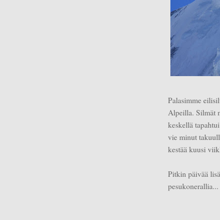
Palasimme eilisi
Alpeilla. Silmät 
keskellä tapahtu
vie minut takuull
kestää kuusi viik
Pitkin päivää lis
pesukonerallia...