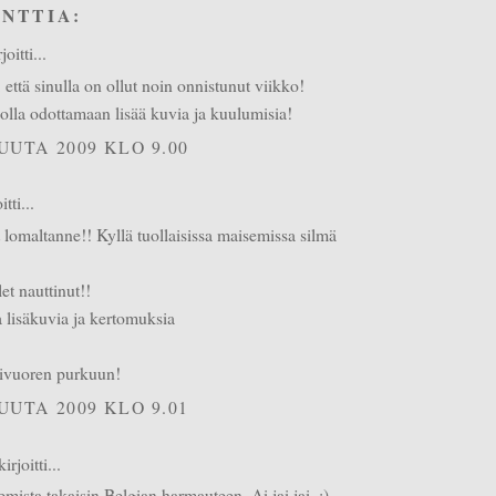
NTTIA:
itti...
, että sinulla on ollut noin onnistunut viikko!
olla odottamaan lisää kuvia ja kuulumisia!
UUTA 2009 KLO 9.00
itti...
 lomaltanne!! Kyllä tuollaisissa maisemissa silmä
et nauttinut!!
a lisäkuvia ja kertomuksia
ivuoren purkuun!
UUTA 2009 KLO 9.01
irjoitti...
emista takaisin Belgian harmauteen. Ai jai jai. :)