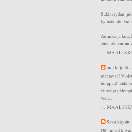
Suklaasydän: juuri
kylmää niin vaip
Aurinko ja kuu: 
etten ole varma vä
1. MAALISK
outi
kirjoitti...
mahtavaa! Violet 
huippua! näitä ku
viipynyt pidempä
vielä..
1. MAALISK
Savu
kirjoitti.
Oih, upeat kuvat!