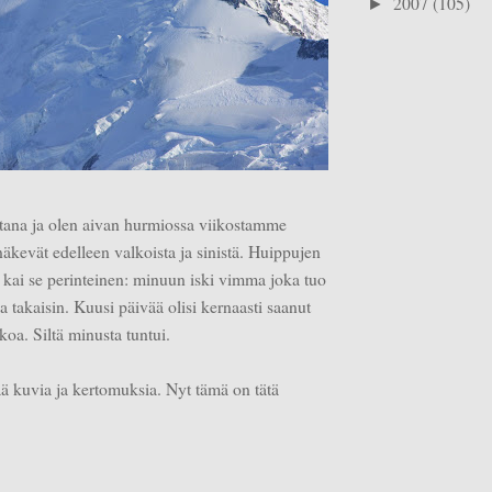
2007
(105)
►
ltana ja olen aivan hurmiossa viikostamme
näkevät edelleen valkoista ja sinistä. Huippujen
i kai se perinteinen: minuun iski vimma joka tuo
a takaisin. Kuusi päivää olisi kernaasti saanut
koa. Siltä minusta tuntui.
ää kuvia ja kertomuksia. Nyt tämä on tätä