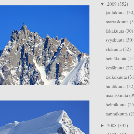
2009
(352)
▼
joulukuuta
(30
marraskuuta
(3
lokakuuta
(30)
syyskuuta
(30)
elokuuta
(32)
heinäkuuta
(15
kesäkuuta
(27)
toukokuuta
(31
huhtikuuta
(32
maaliskuuta
(3
helmikuuta
(25
tammikuuta
(2
2008
(335)
►