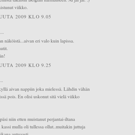
nistunut viikko.
UUTA 2009 KLO 9.05
...
n näköistä...aivan eri valo kuin lapissa.
utit.
in!
UUTA 2009 KLO 9.25
..
 kyllä aivan nappiin joka mielessä. Lähdin vähän
sissä pois. En olisi uskonut sitä vielä viikko
äsi niin etten muistanut perjantai-iltana
kassi mulla oli tullessa ollut..muitakin juttuja
ikana autuaasti.