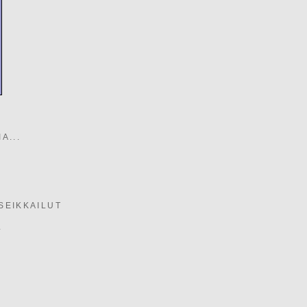
A...
SEIKKAILUT
i
O