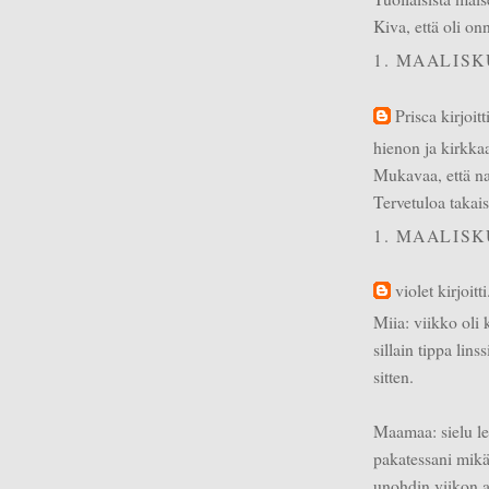
Kiva, että oli on
1. MAALISK
Prisca
kirjoitti
hienon ja kirkkaa
Mukavaa, että na
Tervetuloa takais
1. MAALISK
violet
kirjoitti.
Miia: viikko oli
sillain tippa lins
sitten.
Maamaa: sielu lep
pakatessani mikä 
unohdin viikon a