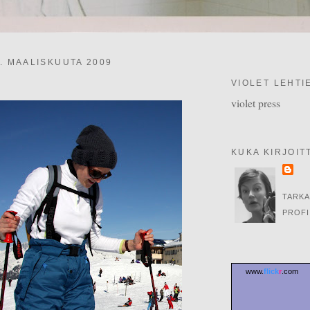
. MAALISKUUTA 2009
VIOLET LEHTI
violet press
KUKA KIRJOIT
TARKA
PROFI
www.
flick
r
.com