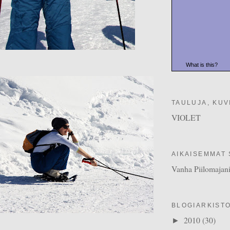
What is this?
TAULUJA, KUVI
VIOLET
AIKAISEMMAT 
Vanha Piilomajan
BLOGIARKIST
2010
(30)
►